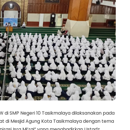
W di SMP Negeri 10 Tasikmalaya dilaksanakan pada
pat di Mesjid Agung Kota Tasikmalaya dengan tema
irasi Isra Mi’raj” yang menghadirkan Ustadz