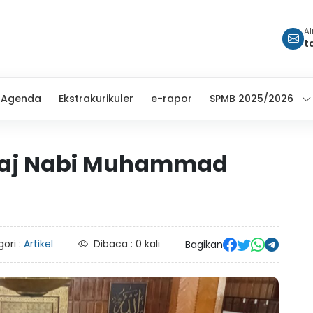
A
t
Agenda
Ekstrakurikuler
e-rapor
SPMB 2025/2026
’raj Nabi Muhammad
ori :
Artikel
Dibaca : 0 kali
Bagikan