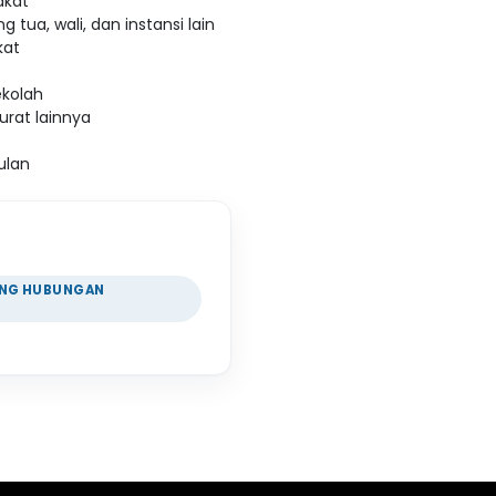
akat
tua, wali, dan instansi lain
kat
ekolah
rat lainnya
ulan
DANG HUBUNGAN